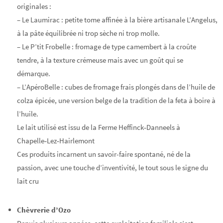
originales :
–
Le Laumirac : petite tome affinée à la bière artisanale L’Angelus,
à la pâte équilibrée ni trop sèche ni trop molle.
–
Le P’tit Frobelle : fromage de type camembert à la croûte
tendre, à la texture crémeuse mais avec un goût qui se
démarque.
–
L’ApéroBelle : cubes de fromage frais plongés dans de l’huile de
colza épicée, une version belge de la tradition de la feta à boire à
l’huile.
Le lait utilisé est issu de la Ferme Heffinck‑Danneels à
Chapelle‑Lez‑Hairlemont
Ces produits incarnent un savoir-faire spontané, né de la
passion, avec une touche d’inventivité, le tout sous le signe du
lait cru
Chèvrerie d’Ozo