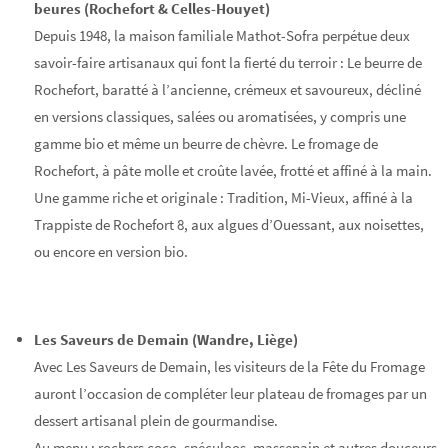
beures (Rochefort & Celles-Houyet)
Depuis 1948, la maison familiale Mathot-Sofra perpétue deux
savoir-faire artisanaux qui font la fierté du terroir : Le beurre de
Rochefort, baratté à l’ancienne, crémeux et savoureux, décliné
en versions classiques, salées ou aromatisées, y compris une
gamme bio et même un beurre de chèvre. Le fromage de
Rochefort, à pâte molle et croûte lavée, frotté et affiné à la main.
Une gamme riche et originale : Tradition, Mi-Vieux, affiné à la
Trappiste de Rochefort 8, aux algues d’Ouessant, aux noisettes,
ou encore en version bio.
Les Saveurs de Demain (Wandre, Liège)
Avec Les Saveurs de Demain, les visiteurs de la Fête du Fromage
auront l’occasion de compléter leur plateau de fromages par un
dessert artisanal plein de gourmandise.
Au menu : rochers coco, spéculoos, massepain et autres douceurs