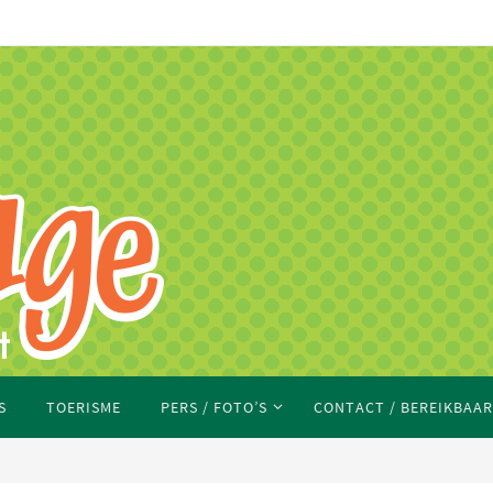
S
TOERISME
PERS / FOTO’S
CONTACT / BEREIKBAA