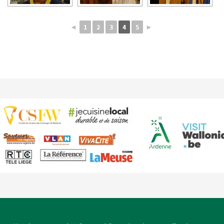
◄
1
2
3
4
5
►