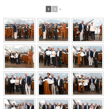
1
2
►