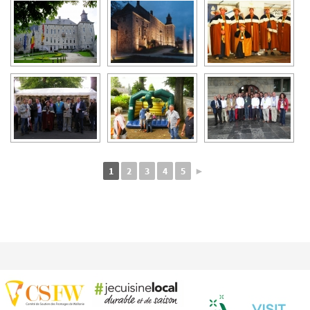
1
2
3
4
5
►