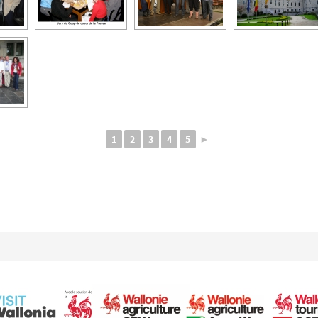
1
2
3
4
5
►