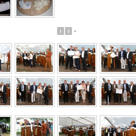
1
2
►